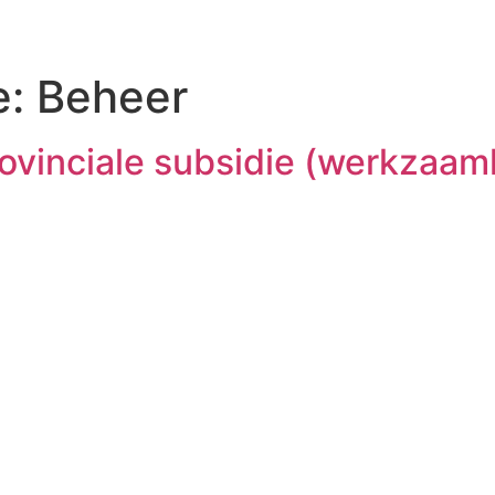
e:
Beheer
rovinciale subsidie (werkza