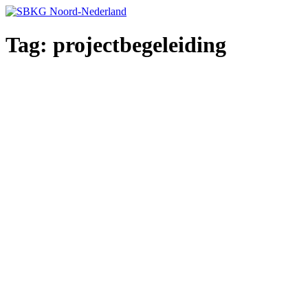
Ga
naar
de
Tag:
projectbegeleiding
inhoud