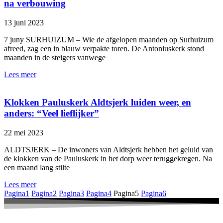
na verbouwing
13 juni 2023
7 juny SURHUIZUM – Wie de afgelopen maanden op Surhuizum
afreed, zag een in blauw verpakte toren. De Antoniuskerk stond
maanden in de steigers vanwege
Lees meer
Klokken Pauluskerk Aldtsjerk luiden weer, en
anders: “Veel lieflijker”
22 mei 2023
ALDTSJERK – De inwoners van Aldtsjerk hebben het geluid van
de klokken van de Pauluskerk in het dorp weer teruggekregen. Na
een maand lang stilte
Lees meer
Pagina
1
Pagina
2
Pagina
3
Pagina
4
Pagina
5
Pagina
6